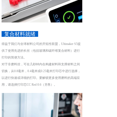
复合材料就绪
得益于我们与全球材料公司的开拓性联盟，Ultimaker S5提
供了使用先进的长丝（包括玻璃和碳纤维复合材料）进行
打印的简便方法。
对于非磨料丝，可在几秒钟内在构建材料和支撑材料之间
切换，从0.8毫米，0.4毫米或0.25毫米打印芯中进行选择，
以进行快速或详细的打印。要解锁更多使用磨料的高端应
用，请选择打印芯CC Red 0.6（另售）。