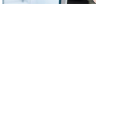
屡获殊荣的触摸屏界面
触摸屏界面获得了2019年iF设计奖，该触摸屏界面简化了
Ultimaker S5的所有操作。分步设置，导航和维护无需培
训，并提供了无忧，直观的3D打印体验。